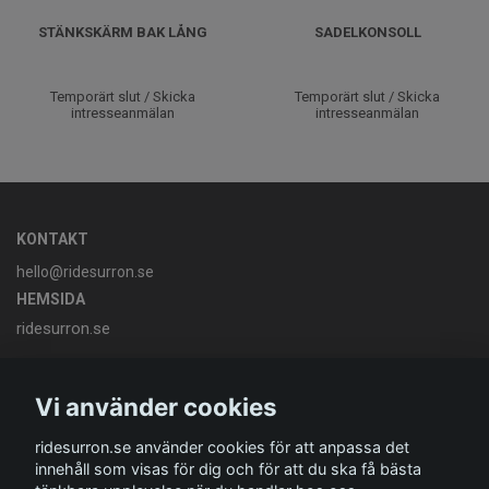
STÄNKSKÄRM BAK LÅNG
SADELKONSOLL
Temporärt slut / Skicka
Temporärt slut / Skicka
intresseanmälan
intresseanmälan
KONTAKT
hello@ridesurron.se
HEMSIDA
ridesurron.se
OM OSS
Vi skapar högpresterande elektriska motorcyklar av premium-
Vi använder cookies
kvalitet tillgängliga för alla.
ridesurron.se använder cookies för att anpassa det
innehåll som visas för dig och för att du ska få bästa