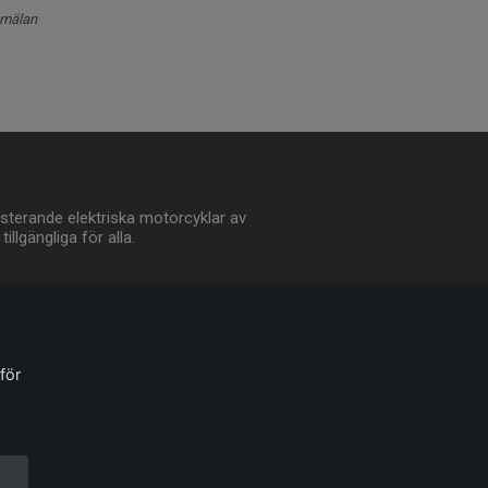
nmälan
sterande elektriska motorcyklar av
illgängliga för alla.
för