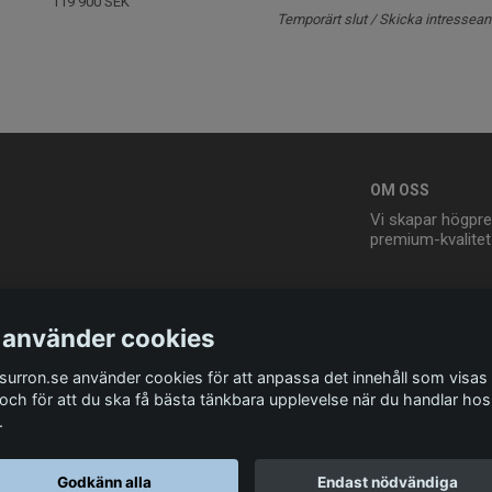
119 900 SEK
Temporärt slut / Skicka intressea
OM OSS
Vi skapar högpre
premium-kvalitet t
 använder cookies
esurron.se använder cookies för att anpassa det innehåll som visas 
 och för att du ska få bästa tänkbara upplevelse när du handlar hos
.
© Copyright ridesurron.se
Godkänn alla
Endast nödvändiga