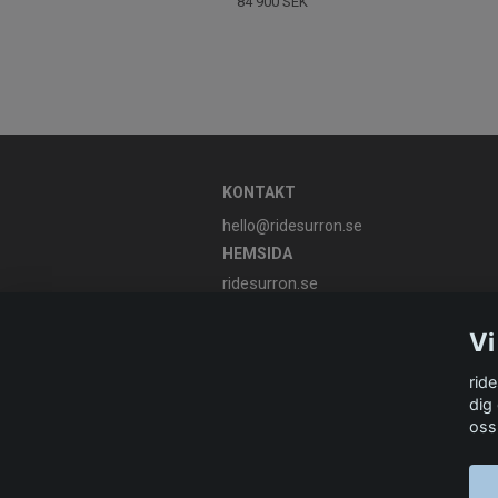
84 900 SEK
KONTAKT
hello@ridesurron.se
HEMSIDA
ridesurron.se
Vi
rid
dig
oss