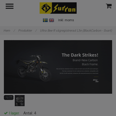
Inkl. moms
Hem
/
Produkter
/
Ultra Bee R vägregistrerad L3e (BlackCarbon - Svart)
I lager.
Antal:
4