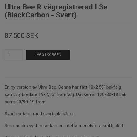
Ultra Bee R vägregistrerad L3e
(BlackCarbon - Svart)
87 500 SEK
LÄGG I KORGEN
En ny version av Ultra Bee. Denna har fått 18x2,50'' bakfälg
samt ny bredare 19x2,15'' framfälg. Däcken är 120/80-18 bak
samt 90/90-19 fram.
Svart metallic med svartgula kåpor.
Surrons drivsystem är kärnan i detta medelstora kraftpaket.