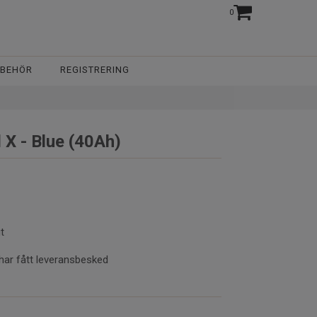
0
LBEHÖR
REGISTRERING
 X - Blue (40Ah)
t
har fått leveransbesked