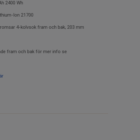
Ah 2400 Wh
Lithium-Ion 21700
bromsar 4-kolvsok fram och bak, 203 mm
de fram och bak för mer info se
är