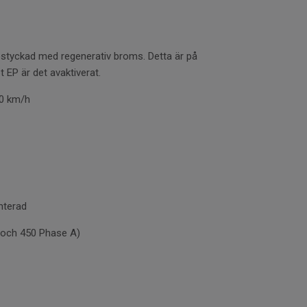
estyckad med regenerativ broms. Detta är på
t EP är det avaktiverat.
20 km/h
nterad
och 450 Phase A)