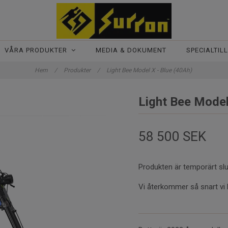
VÅRA PRODUKTER
MEDIA & DOKUMENT
SPECIALTIL
Hem
/
Produkter
/
Light Bee Model X - Blue (40Ah)
Light Bee Model
58 500 SEK
Produkten är temporärt slu
Vi återkommer så snart vi 