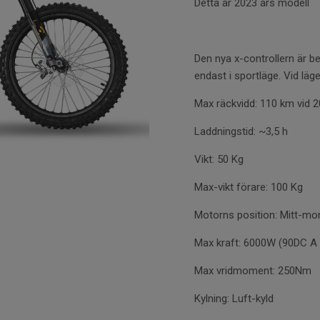
Detta är 2023 års modell
Den nya x-controllern är b
endast i sportläge. Vid läge
Max räckvidd:
110 km vid 
Laddningstid:
~3,5 h
Vikt:
50 Kg
Max-vikt förare:
100 Kg
Motorns position:
Mitt-mo
Max kraft:
6000W (90DC A 
Max vridmoment:
250Nm
Kylning:
Luft-kyld