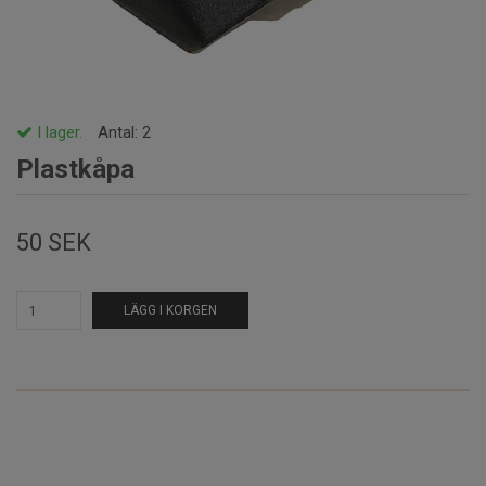
I lager.
Antal:
2
Plastkåpa
50 SEK
LÄGG I KORGEN