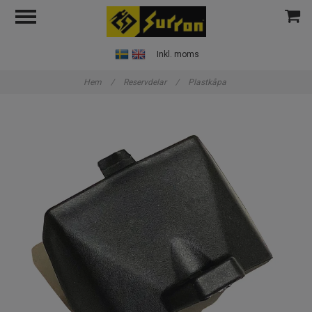
Inkl. moms
Hem
/
Reservdelar
/
Plastkåpa