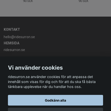
90 SEK
90 SEK
KONTAKT
hello@ridesurron.se
HEMSIDA
ridesurron.se
OM OSS
Vi skapar högpresterande elektriska motorcyklar av premium-
Vi använder cookies
kvalitet tillgängliga för alla.
ridesurron.se använder cookies för att anpassa det
innehåll som visas för dig och för att du ska få bästa
tänkbara upplevelse när du handlar hos oss.
Godkänn alla