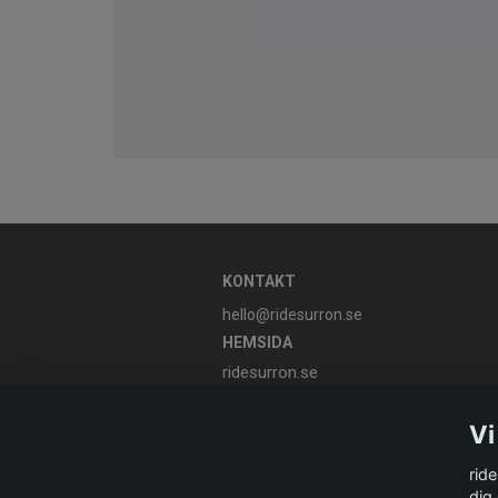
KONTAKT
hello@ridesurron.se
HEMSIDA
ridesurron.se
Vi
rid
dig