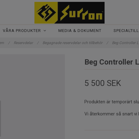
VÅRA PRODUKTER
MEDIA & DOKUMENT
SPECIALTIL
em
/
Reservdelar
/
Begagnade reservdelar och tillbehör
/
Beg Controller 
Beg Controller 
5 500 SEK
Produkten är temporärt slu
Vi återkommer så snart vi 