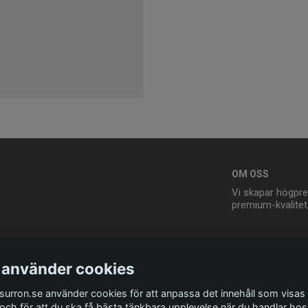
OM OSS
Vi skapar högpre
premium-kvalitet t
 använder cookies
esurron.se använder cookies för att anpassa det innehåll som visas 
 och för att du ska få bästa tänkbara upplevelse när du handlar hos