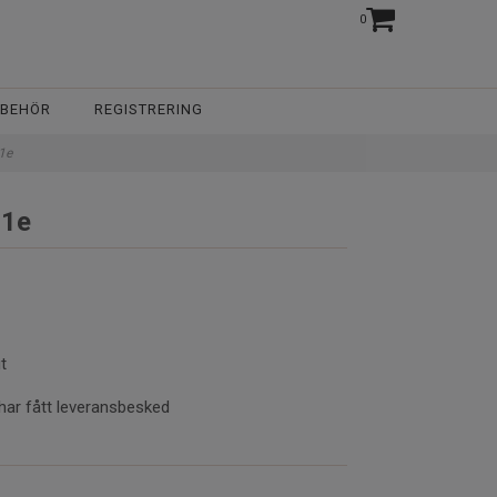
0
LBEHÖR
REGISTRERING
L1e
L1e
t
har fått leveransbesked