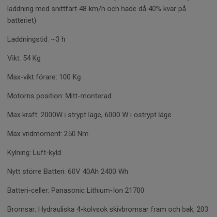
laddning med snittfart 48 km/h och hade då 40% kvar på
batteriet)
Laddningstid:
~3 h
Vikt:
54 Kg
Max-vikt förare:
100 Kg
Motorns position:
Mitt-monterad
Max kraft:
2000W i strypt läge, 6000 W i ostrypt läge
Max vridmoment: 250 Nm
Kylning:
Luft-kyld
Nytt större Batteri:
60V 40Ah 2400 Wh
Batteri-celler:
Panasonic Lithium-Ion 21700
Bromsar:
Hydrauliska 4-kolvsok skivbromsar fram och bak, 203