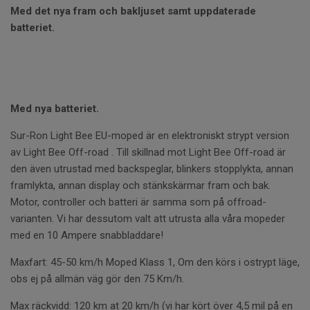
Med det nya fram och bakljuset samt uppdaterade
batteriet.
Med nya batteriet.
Sur-Ron Light Bee EU-moped är en elektroniskt strypt version
av Light Bee Off-road . Till skillnad mot Light Bee Off-road är
den även utrustad med backspeglar, blinkers stopplykta, annan
framlykta, annan display och stänkskärmar fram och bak.
Motor, controller och batteri är samma som på offroad-
varianten.
Vi har dessutom valt att utrusta alla våra mopeder
med en 10 Ampere snabbladdare!
Maxfart:
45-50 km/h Moped Klass 1, Om den körs i ostrypt läge,
obs ej på allmän väg gör den 75 Km/h.
Max räckvidd:
120 km at 20 km/h (vi har kört över 4,5 mil på en