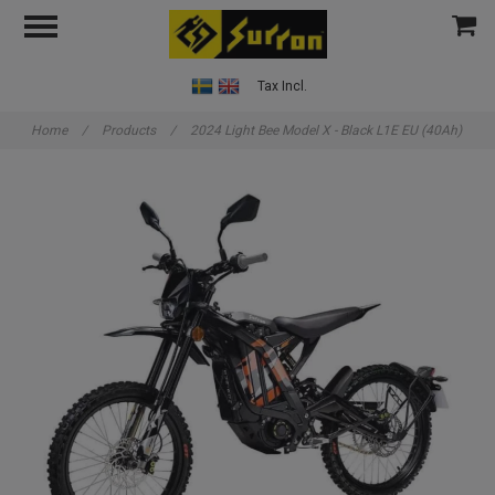
Tax Incl.
Home
/
Products
/
2024 Light Bee Model X - Black L1E EU (40Ah)